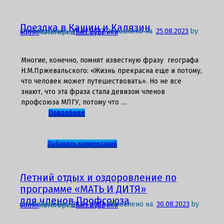
записи
Первый
раз
Поездка в Кашин и Калязин
Опубликовано
19.07.2023
Обновлено на
25.08.2023
by
admin
Категории:
Без рубрики
–
в
первый
Многие, конечно, помнят известную фразу географа
класс!
Н.М.Пржевальского: «Жизнь прекрасна еще и потому,
что человек может путешествовать». Но не все
знают, что эта фраза стала девизом членов
профсоюза МПГУ, потому что …
Подробнее
к
Добавить комментарий
записи
Поездка
в
Летний отдых и оздоровление по
Кашин
программе «МАТЬ И ДИТЯ»
и
для членов Профсоюза
Опубликовано
28.04.2023
Обновлено на
30.08.2023
by
admin
Категории:
Без рубрики
Калязин