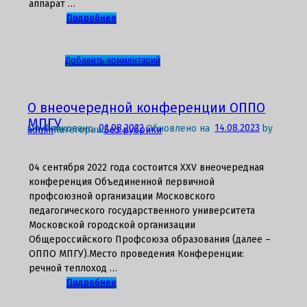
аппарат …
назначение
Подробнее
повышенной
академической
стипендии
к
Добавить комментарий
записи
XXV
внеочередная
О внеочередной конференции ОППО
конференции
МПГУ
Опубликовано
01.08.2022
Обновлено на
14.08.2023
by
admin
Категории:
Без рубрики
ОППО
МПГУ
04 сентября 2022 года состоится XXV внеочередная
конференция Объединенной первичной
профсоюзной организации Московского
педагогического государственного университета
Московской городской организации
Общероссийского Профсоюза образования (далее –
ОППО МПГУ).Место проведения Конференции:
речной теплоход …
Подробнее