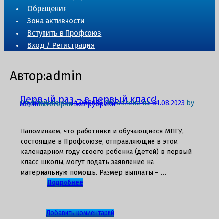
Обращения
Зона активности
Вступить в Профсоюз
Вход / Регистрация
Автор:
admin
Первый раз – в первый класс!
Опубликовано
14.08.2023
Обновлено на
31.08.2023
by
admin
Категории:
Без рубрики
Напоминаем, что работники и обучающиеся МПГУ,
состоящие в Профсоюзе, отправляющие в этом
календарном году своего ребенка (детей) в первый
класс школы, могут подать заявление на
материальную помощь. Размер выплаты – …
Подробнее
к
Добавить комментарий