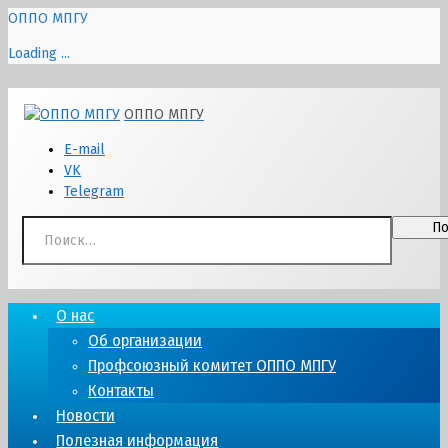
ОППО МПГУ
Loading ...
Перейти
ОППО МПГУ
к
содержимому
E-mail
VK
Telegram
Найти:
О нас
Об организации
Профсоюзный комитет ОППО МПГУ
Контакты
Новости
Полезная информация