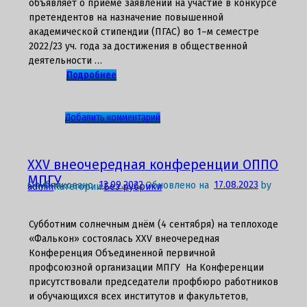
объявляет о приеме заявлений на участие в конкурсе
членов
претендентов на назначение повышенной
Профсоюза
академической стипендии (ПГАС) во 1–м семестре
2022/23 уч. года за достижения в общественной
деятельности …
Подробнее
к
Добавить комментарий
записи
Профсоюзный
комитет
XXV внеочередная конференции ОППО
объявляет
МПГУ
Опубликовано
13.09.2022
Обновлено на
17.08.2023
by
admin
Категории:
Без рубрики
о
приеме
заявлений
Субботним солнечным днём (4 сентября) на теплоходе
на
«Фалькон» состоялась XXV внеочередная
участие
Конференция Объединенной первичной
в
профсоюзной организации МПГУ На Конференции
конкурсе
присутствовали председатели профбюро работников
претендентов
и обучающихся всех институтов и факультетов,
на