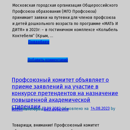
Московская городская организация Общероссийского
Профсоюза образования (МГО Профсоюза)
принимает заявки на путевки для членов профсоюза
и детей дошкольного возраста по программе «МАТЬ И
ДИТЯ» в 2023г: – в гостиничном комплексе «Колыбель
Коктебеля” (Крым, …
Подробнее
к
Добавить комментарий
записи
Летний
отдых
Профсоюзный комитет объявляет о
и
приеме заявлений на участие в
оздоровление
конкурсе претендентов на назначение
по
повышенной академической
программе
стипендии
«МАТЬ
Опубликовано
13.09.2022
Обновлено на
14.08.2023
by
admin
Категории:
Без рубрики
И
ДИТЯ»
Товарищи, внимание! Профсоюзный комитет
для