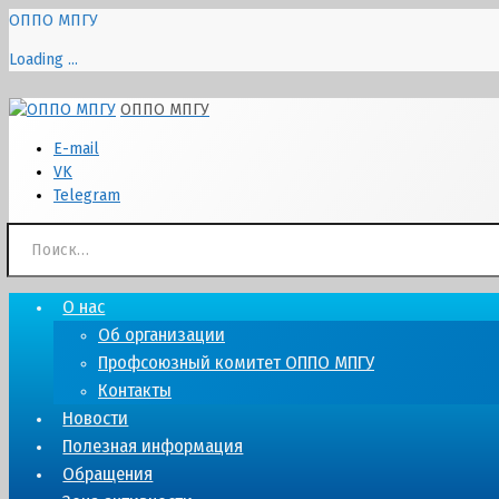
ОППО МПГУ
Loading ...
Перейти
ОППО МПГУ
к
E-mail
содержимому
VK
Telegram
Найти:
О нас
Об организации
Профсоюзный комитет ОППО МПГУ
Контакты
Новости
Полезная информация
Обращения