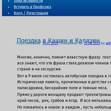
Зона активности
Вступить в Профсоюз
Вход / Регистрация
Поездка в Кашин и Калязин
Опубликовано
19.07.2023
Обновлено на
25.08.2023
by
ad
Многие, конечно, помнят известную фразу геог
все знают, что эта фраза стала девизом члено
стране и на экскурсии.
Вот и 9 июля состоялась автобусная поездка в 
Историческая память, прочитанные в детстве с
палисадники, бескрайние поля и темные леса.
Прямо у дороги женщину продают трехлитровыми
край лесов, рек, грибов и ягод. И все мелька
Но появилось и новое: в каждом , пусть небольш