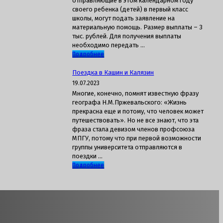
отправляющие в этом календарном году
своего ребенка (детей) в первый класс
школы, могут подать заявление на
материальную помощь. Размер выплаты – 3
тыс. рублей. Для получения выплаты
необходимо передать …
Подробнее
Поездка в Кашин и Калязин
19.07.2023
Многие, конечно, помнят известную фразу
географа Н.М.Пржевальского: «Жизнь
прекрасна еще и потому, что человек может
путешествовать». Но не все знают, что эта
фраза стала девизом членов профсоюза
МПГУ, потому что при первой возможности
группы университета отправляются в
поездки …
Подробнее