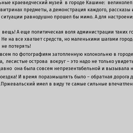
льные краеведческий музей в городе Кашине: великоле
витринах предметы, а демонстрация каждого, рассказы 
й ситуации равнодушно прошел бы мимо. А для настроени
!
 вещь! А еще политическая воля администрации таких го
Не на все хватает средств, но маленькими шагами город
 не потерять!
всем по фотографиям затопленную колокольню в городе 
а, лесистые острова вокруг – это надо не только увидет
давно она была совсем непрезентабельной и вызывала не
оездка! И время поразмышлять было – обратная дорога д
М.Пржевальский имел в виду те самые сильные впечатлен