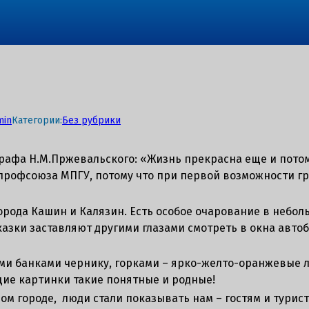
min
Категории:
Без рубрики
рафа Н.М.Пржевальского: «Жизнь прекрасна еще и потом
в профсоюза МПГУ, потому что при первой возможности г
города Кашин и Калязин. Есть особое очарование в небол
казки заставляют другими глазами смотреть в окна автоб
 банками чернику, горками – ярко-желто-оранжевые лис
ющие картинки такие понятные и родные!
ом городе, люди стали показывать нам – гостям и туриста