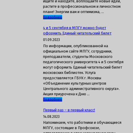
ищите и находите, воплощайте новые идеи,
растите в профессиональном и личностном
плане! Энергии вам и оптимизма, …
Подробнее
4 и 5 сентября в МПГУ можно будет
оформить Единый читательский билет
01.09.2023
По информации, опубликованной на
официальном сайте МПГУ, сотрудники,
преподаватели, студенты Московского
педагогического университета 4 и 5 сентября
могут оформить Единый читательский билет
московских библиотек. Услуга
предоставляется ГБУК г. Москвы
«Объединение культурных центров
Центрального административного округа».
Акция приурочена к Дню …
Подробнее
Первый раз – в первый класс!
14.08.2023
Напоминаем, что работники и обучающиеся
МПГУ, состоящие в Профсоюзе,