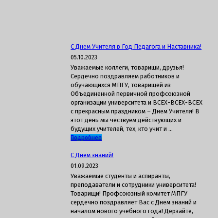
С Днем Учителя в Год Педагога и Наставника!
05.10.2023
Уважаемые коллеги, товарищи, друзья!
Сердечно поздравляем работников и
обучающихся МПГУ, товарищей из
Объединенной первичной профсоюзной
организации университета и ВСЕХ-ВСЕХ-ВСЕХ
с прекрасным праздником – Днем Учителя! В
этот день мы чествуем действующих и
будущих учителей, тех, кто учит и …
Подробнее
С Днем знаний!
01.09.2023
Уважаемые студенты и аспиранты,
преподаватели и сотрудники университета!
Товарищи! Профсоюзный комитет МПГУ
сердечно поздравляет Вас с Днем знаний и
началом нового учебного года! Дерзайте,