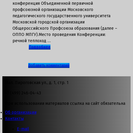
конференция Объединенной первичной
профсоюзной организации Московского
педагогического государственного университета
Московской городской организации
Общероссийского Профсоюза образования (далее –
ОППО МПГУ).Место проведения Конференции:
речной теплоход …
Подробнее
к
Добавить комментарий
записи
О
Мал. Пироговская ул., д. 1, стр. 1
внеочередной
конференции
+7 (499) 246-04-43
ОППО
МПГУ
При использовании материалов ссылка на сайт обязательна
Об организации
Контакты
E-mail