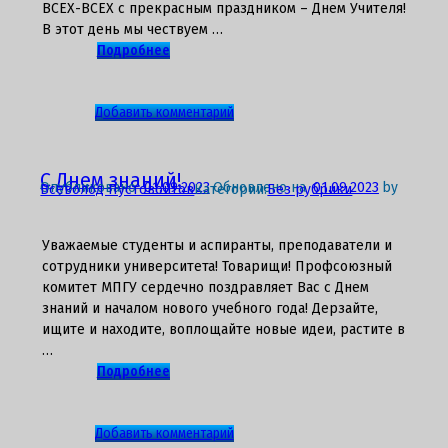
ВСЕХ-ВСЕХ с прекрасным праздником – Днем Учителя!
В этот день мы чествуем …
Подробнее
к
Добавить комментарий
записи
С
Днем
С Днем знаний!
Опубликовано
01.09.2023
Обновлено на
01.09.2023
by
Всеволод Пустовойтов
Категории:
Без рубрики
Учителя
в
Год
Уважаемые студенты и аспиранты, преподаватели и
Педагога
сотрудники университета! Товарищи! Профсоюзный
и
комитет МПГУ сердечно поздравляет Вас с Днем
Наставника!
знаний и началом нового учебного года! Дерзайте,
ищите и находите, воплощайте новые идеи, растите в
…
Подробнее
к
Добавить комментарий