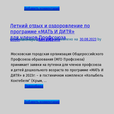
к
Добавить комментарий
записи
Поездка
в
Летний отдых и оздоровление по
Кашин
программе «МАТЬ И ДИТЯ»
и
для членов Профсоюза
Опубликовано
28.04.2023
Обновлено на
30.08.2023
by
admin
Категории:
Без рубрики
Калязин
Московская городская организация Общероссийского
Профсоюза образования (МГО Профсоюза)
принимает заявки на путевки для членов профсоюза
и детей дошкольного возраста по программе «МАТЬ И
ДИТЯ» в 2023г: – в гостиничном комплексе «Колыбель
Коктебеля” (Крым, …
Подробнее
к
Добавить комментарий
записи
Летний