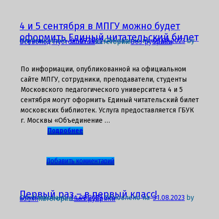
записи
С
Днем
4 и 5 сентября в МПГУ можно будет
знаний!
оформить Единый читательский билет
Опубликовано
01.09.2023
Обновлено на
05.09.2023
by
Всеволод Пустовойтов
Категории:
Без рубрики
По информации, опубликованной на официальном
сайте МПГУ, сотрудники, преподаватели, студенты
Московского педагогического университета 4 и 5
сентября могут оформить Единый читательский билет
московских библиотек. Услуга предоставляется ГБУК
г. Москвы «Объединение …
Подробнее
к
Добавить комментарий
записи
4
и
Первый раз – в первый класс!
Опубликовано
14.08.2023
Обновлено на
31.08.2023
by
admin
Категории:
Без рубрики
5
сентября