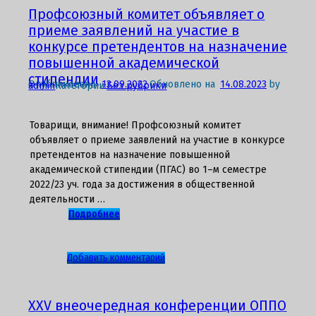
отдых
Профсоюзный комитет объявляет о
и
приеме заявлений на участие в
оздоровление
конкурсе претендентов на назначение
по
повышенной академической
программе
стипендии
«МАТЬ
Опубликовано
13.09.2022
Обновлено на
14.08.2023
by
admin
Категории:
Без рубрики
И
ДИТЯ»
Товарищи, внимание! Профсоюзный комитет
для
объявляет о приеме заявлений на участие в конкурсе
членов
претендентов на назначение повышенной
Профсоюза
академической стипендии (ПГАС) во 1–м семестре
2022/23 уч. года за достижения в общественной
деятельности …
Подробнее
к
Добавить комментарий
записи
Профсоюзный
комитет
XXV внеочередная конференции ОППО