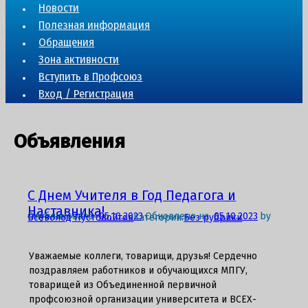
Новости
Полезная информация
Обращения
Зона активности
Вступить в Профсоюз
Вход / Регистрация
Объявления
С Днем Учителя в Год Педагога и
Наставника!
Опубликовано
05.10.2023
Обновлено на
05.10.2023
by
Всеволод Пустовойтов
Категории:
Без рубрики
Уважаемые коллеги, товарищи, друзья! Сердечно
поздравляем работников и обучающихся МПГУ,
товарищей из Объединенной первичной
профсоюзной организации университета и ВСЕХ-