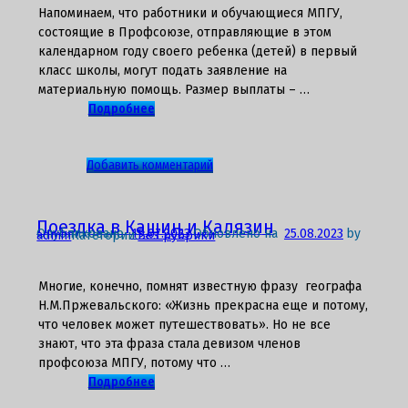
в
Напоминаем, что работники и обучающиеся МПГУ,
МПГУ
состоящие в Профсоюзе, отправляющие в этом
можно
календарном году своего ребенка (детей) в первый
будет
класс школы, могут подать заявление на
оформить
материальную помощь. Размер выплаты – …
Единый
Подробнее
читательский
билет
к
Добавить комментарий
записи
Первый
раз
Поездка в Кашин и Калязин
Опубликовано
19.07.2023
Обновлено на
25.08.2023
by
admin
Категории:
Без рубрики
–
в
первый
Многие, конечно, помнят известную фразу географа
класс!
Н.М.Пржевальского: «Жизнь прекрасна еще и потому,
что человек может путешествовать». Но не все
знают, что эта фраза стала девизом членов
профсоюза МПГУ, потому что …
Подробнее