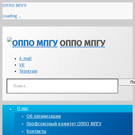
ОППО МПГУ
Loading ...
Перейти
к
ОППО МПГУ
содержимому
E-mail
VK
Telegram
Найти:
О нас
Об организации
Профсоюзный комитет ОППО МПГУ
Контакты