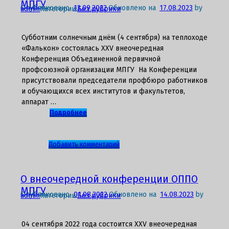
объявляет
МПГУ
Опубликовано
13.09.2022
Обновлено на
17.08.2023
by
admin
Категории:
Без рубрики
о
приеме
заявлений
Субботним солнечным днём (4 сентября) на теплоходе
на
«Фалькон» состоялась XXV внеочередная
участие
Конференция Объединенной первичной
в
профсоюзной организации МПГУ На Конференции
конкурсе
присутствовали председатели профбюро работников
претендентов
и обучающихся всех институтов и факультетов,
на
аппарат …
назначение
Подробнее
повышенной
академической
стипендии
к
Добавить комментарий
записи
XXV
внеочередная
О внеочередной конференции ОППО
конференции
МПГУ
Опубликовано
01.08.2022
Обновлено на
14.08.2023
by
admin
Категории:
Без рубрики
ОППО
МПГУ
04 сентября 2022 года состоится XXV внеочередная