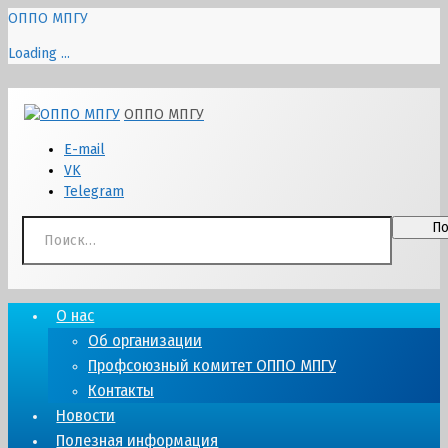
ОППО МПГУ
Loading ...
Перейти
ОППО МПГУ
к
содержимому
E-mail
VK
Telegram
Найти:
О нас
Об организации
Профсоюзный комитет ОППО МПГУ
Контакты
Новости
Полезная информация