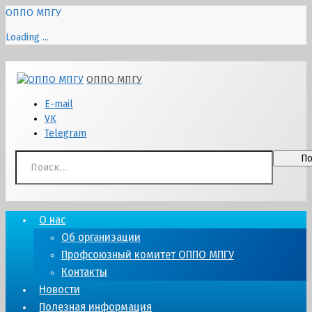
ОППО МПГУ
Loading ...
Перейти
ОППО МПГУ
к
содержимому
E-mail
VK
Telegram
Найти:
О нас
Об организации
Профсоюзный комитет ОППО МПГУ
Контакты
Новости
Полезная информация